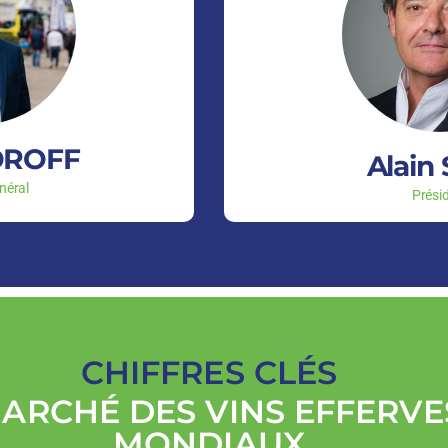
GOROFF
Alain
néral
Prési
CHIFFRES CLÉS
MARCHÉ DES VINS EFFERV
MONDIAUX