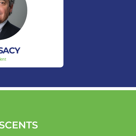
 SACY
dent
ESCENTS