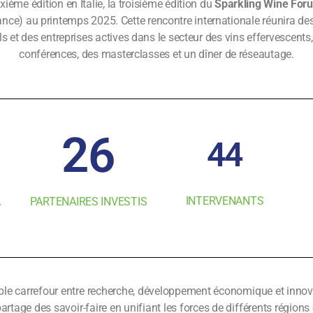
ième édition en Italie, la troisième édition du
Sparkling Wine For
ce) au printemps 2025. Cette rencontre internationale réunira des
s et des entreprises actives dans le secteur des vins effervescents,
conférences, des masterclasses et un dîner de réseautage.
26
44
INTERVENANTS
A
PARTENAIRES INVESTIS
le carrefour entre recherche, développement économique et innov
partage des savoir-faire en unifiant les forces de différents région