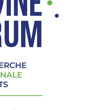
HERCHE
ONALE
TS