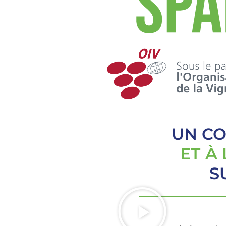
UN CO
ET À
S