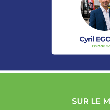
Cyril E
Directeur Gé
SUR LE 