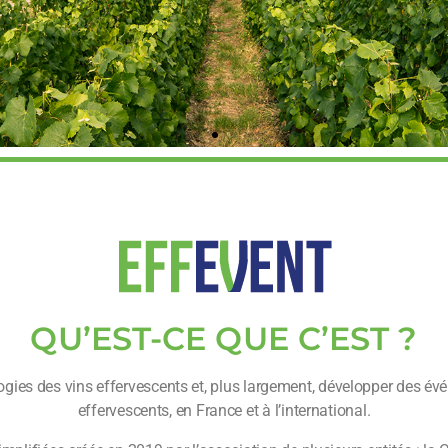
QU’EST-CE QUE C’EST ?
ogies des vins effervescents et, plus largement, développer des évén
effervescents, en France et à l’international.